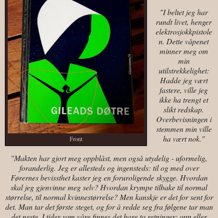
"I beltet jeg har
rundt livet, henger
elektrosjokkpistole
n. Dette våpenet
minner meg om
min
utilstrekkelighet:
Hadde jeg vært
fastere, ville jeg
ikke ha trengt et
slikt redskap.
Overbevisningen i
stemmen min ville
ha vært nok."
Front
"Makten har gjort meg oppblåst, men også utydelig - uformelig,
foranderlig. Jeg er allesteds og ingensteds: til og med over
Førernes bevissthet kaster jeg en foruroligende skygge. Hvordan
skal jeg gjenvinne meg selv? Hvordan krympe tilbake til normal
størrelse, til normal kvinnestørrelse? Men kanskje er det for sent for
det. Man tar det første steget, og for å redde seg fra følgene tar man
det neste. I tider som våre finnes det bare to retninger: opp eller