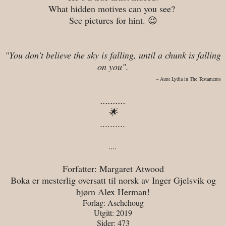
What hidden motives can you see?
See pictures for hint. 😉
"You don't believe the sky is falling, until a chunk is falling
on you".
~ Aunt Lydia in The Testaments
..........
🌟
..........
....
Forfatter: Margaret Atwood
Boka er mesterlig oversatt til norsk av Inger Gjelsvik og
bjørn Alex Herman!
Forlag: Aschehoug
Utgitt: 2019
Sider: 473