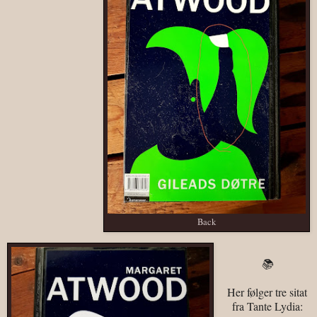
Back
📚
Her følger tre sitat
fra Tante Lydia: