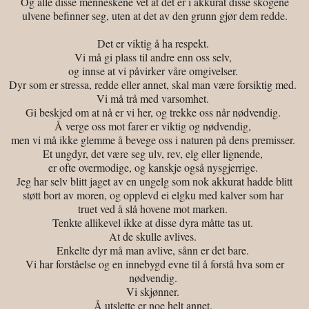
Og alle disse menneskene vet at det er i akkurat disse skogene
ulvene befinner seg, uten at det av den grunn gjør dem redde.
Det er viktig å ha respekt.
Vi må gi plass til andre enn oss selv,
og innse at vi påvirker våre omgivelser.
Dyr som er stressa, redde eller annet, skal man være forsiktig med.
Vi må trå med varsomhet.
Gi beskjed om at nå er vi her, og trekke oss når nødvendig.
Å verge oss mot farer er viktig og nødvendig,
men vi må ikke glemme å bevege oss i naturen på dens premisser.
Et ungdyr, det være seg ulv, rev, elg eller lignende,
er ofte overmodige, og kanskje også nysgjerrige.
Jeg har selv blitt jaget av en ungelg som nok akkurat hadde blitt
støtt bort av moren, og opplevd ei elgku med kalver som har
truet ved å slå hovene mot marken.
Tenkte allikevel ikke at disse dyra måtte tas ut.
At de skulle avlives.
Enkelte dyr må man avlive, sånn er det bare.
Vi har forståelse og en innebygd evne til å forstå hva som er
nødvendig.
Vi skjønner.
Å utslette er noe helt annet.