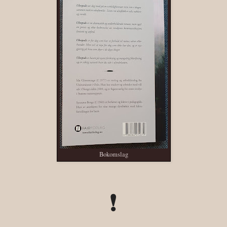
Bokomslag
❗