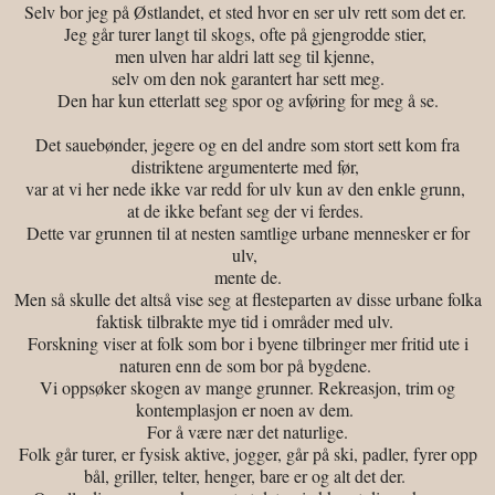
Selv bor jeg på Østlandet, et sted hvor en ser ulv rett som det er.
Jeg går turer langt til skogs, ofte på gjengrodde stier,
men ulven har aldri latt seg til kjenne,
selv om den nok garantert har sett meg.
Den har kun etterlatt seg spor og avføring for meg å se.
Det sauebønder, jegere og en del andre som stort sett kom fra
distriktene argumenterte med før,
var at vi her nede ikke var redd for ulv kun av den enkle grunn,
at de ikke befant seg der vi ferdes.
Dette var grunnen til at nesten samtlige urbane mennesker er for
ulv,
mente de.
Men så skulle det altså vise seg at flesteparten av disse urbane folka
faktisk tilbrakte mye tid i områder med ulv.
Forskning viser at folk som bor i byene tilbringer mer fritid ute i
naturen enn de som bor på bygdene.
Vi oppsøker skogen av mange grunner. Rekreasjon, trim og
kontemplasjon er noen av dem.
For å være nær det naturlige.
Folk går turer, er fysisk aktive, jogger, går på ski, padler, fyrer opp
bål, griller, telter, henger, bare er og alt det der.