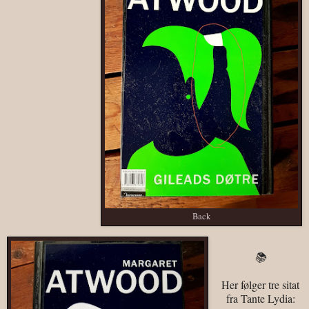
Back
📚
Her følger tre sitat
fra Tante Lydia: