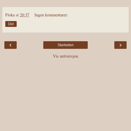
Floka
at
20:37
Ingen kommentarer:
Del
‹
›
Startsiden
Vis nettversjon