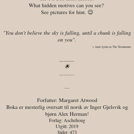
What hidden motives can you see?
See pictures for hint. 😉
"You don't believe the sky is falling, until a chunk is falling
on you".
~ Aunt Lydia in The Testaments
..........
🌟
..........
....
Forfatter: Margaret Atwood
Boka er mesterlig oversatt til norsk av Inger Gjelsvik og
bjørn Alex Herman!
Forlag: Aschehoug
Utgitt: 2019
Sider: 473