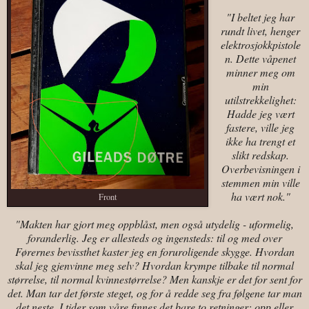
"I beltet jeg har
rundt livet, henger
elektrosjokkpistole
n. Dette våpenet
minner meg om
min
utilstrekkelighet:
Hadde jeg vært
fastere, ville jeg
ikke ha trengt et
slikt redskap.
Overbevisningen i
stemmen min ville
ha vært nok."
Front
"Makten har gjort meg oppblåst, men også utydelig - uformelig,
foranderlig. Jeg er allesteds og ingensteds: til og med over
Førernes bevissthet kaster jeg en foruroligende skygge. Hvordan
skal jeg gjenvinne meg selv? Hvordan krympe tilbake til normal
størrelse, til normal kvinnestørrelse? Men kanskje er det for sent for
det. Man tar det første steget, og for å redde seg fra følgene tar man
det neste. I tider som våre finnes det bare to retninger: opp eller